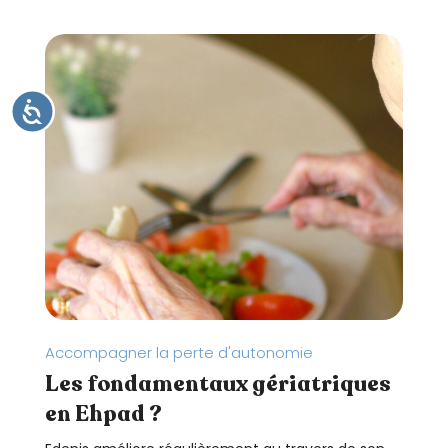
A
C
C
E
S
S
I
B
I
L
I
T
É
Accompagner la perte d'autonomie
Les fondamentaux gériatriques
en Ehpad ?