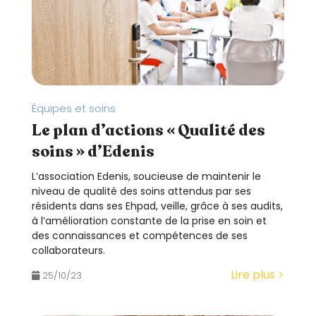
t
è
m
e
d
'
Équipes et soins
a
Le plan d’actions « Qualité des
c
soins » d’Edenis
c
e
L’association Edenis, soucieuse de maintenir le
s
niveau de qualité des soins attendus par ses
s
résidents dans ses Ehpad, veille, grâce à ses audits,
à l’amélioration constante de la prise en soin et
i
des connaissances et compétences de ses
b
collaborateurs.
i
Lire plus >
l
25/10/23
i
t