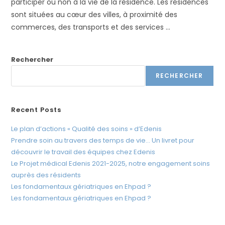
participer ou non à la vie de la résidence. Les résidences
t
sont situées au cœur des villes, à proximité des
è
commerces, des transports et des services …
m
e
d
Rechercher
'
RECHERCHER
a
c
c
Recent Posts
e
Le plan d’actions « Qualité des soins » d’Edenis
s
Prendre soin au travers des temps de vie… Un livret pour
s
découvrir le travail des équipes chez Edenis
i
Le Projet médical Edenis 2021-2025, notre engagement soins
b
auprès des résidents
i
Les fondamentaux gériatriques en Ehpad ?
l
Les fondamentaux gériatriques en Ehpad ?
i
t