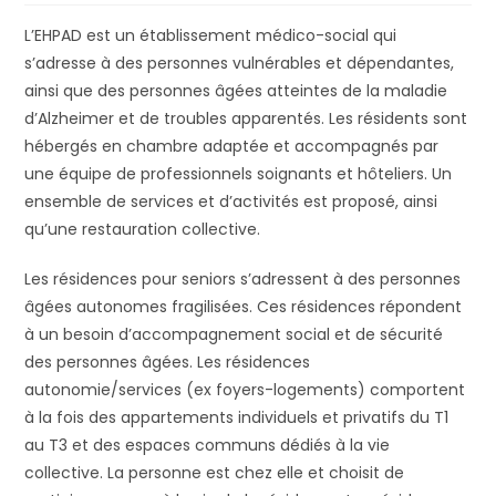
l
t
i
L’EHPAD est un établissement médico-social qui
t
e
é
s’adresse à des personnes vulnérables et dépendantes,
W
ainsi que des personnes âgées atteintes de la maladie
e
d’Alzheimer et de troubles apparentés. Les résidents sont
b
hébergés en chambre adaptée et accompagnés par
c
une équipe de professionnels soignants et hôteliers. Un
o
ensemble de services et d’activités est proposé, ainsi
m
qu’une restauration collective.
p
r
Les résidences pour seniors s’adressent à des personnes
e
âgées autonomes fragilisées. Ces résidences répondent
n
à un besoin d’accompagnement social et de sécurité
d
des personnes âgées. Les résidences
u
autonomie/services (ex foyers-logements) comportent
n
à la fois des appartements individuels et privatifs du T1
s
au T3 et des espaces communs dédiés à la vie
y
collective. La personne est chez elle et choisit de
s