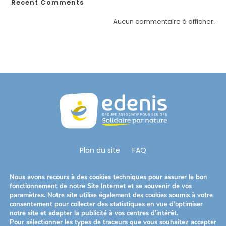
Recent Comments
é
.
Aucun commentaire à afficher.
Plan du site
FAQ
Nous Suivre
Nous avons recours à des cookies techniques pour assurer le bon
S’ouvre
S’ouvre
S’ouvre
fonctionnement de notre Site Internet et se souvenir de vos
paramètres. Notre site utilise également des cookies soumis à votre
dans
dans
dans
consentement pour collecter des statistiques en vue d’optimiser
Télécharger notre brochure
un
un
un
notre site et adapter la publicité à vos centres d’intérêt.
Pour sélectionner les types de traceurs que vous souhaitez accepter
nouvel
nouvel
nouvel